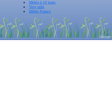
Météo à 10 jours
Very utile
Météo France
The weather channel
Quelques programmes pour connaître la météo:
WeatherBug : addon pour Mozilla Firefox
Copyright 
Météo Live
Météo Eclair, un Widget Vista
WeatherDock, un Widget pour MAC